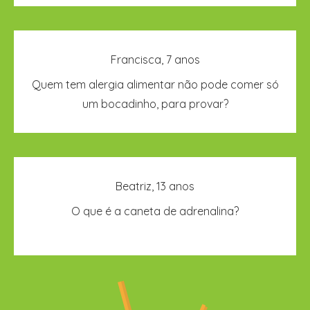
Não. Quem tem alergia alimentar não deve comer
Francisca, 7 anos
o alimento ou alguma comida que o contenha,
Quem tem alergia alimentar não pode comer só
mesmo que sejam migalhas muito muito
um bocadinho, para provar?
pequeninas.
Caneta de adrenalina é um medicamento que
Beatriz, 13 anos
deve ser utilizado quando há reação alérgica
O que é a caneta de adrenalina?
muito grave. Quem tem alergia grave deve andar
sempre com a caneta.