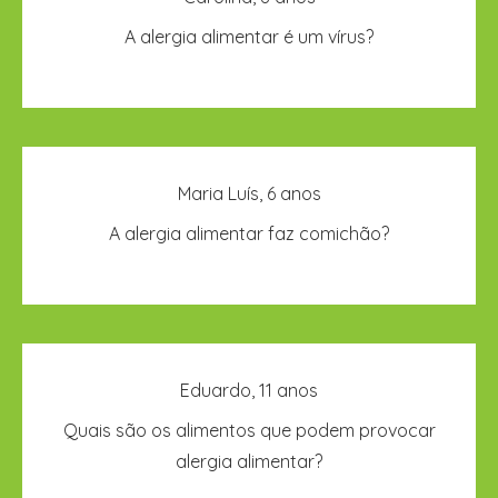
acontece quando o nosso sistema imunitário
A alergia alimentar é um vírus?
reage contra um alimento porque acha que ele é
perigoso (como um vírus).
Pode fazer. Mas a alergia alimentar pode fazer
Maria Luís, 6 anos
com que sintas muitas coisas diferentes, por
A alergia alimentar faz comichão?
exemplo dificuldade em respirar, dor de barriga,
vontade de vomitar, ...
Muitos alimentos diferentes podem provocar
Eduardo, 11 anos
reações, mas existem 8 que são responsáveis
Quais são os alimentos que podem provocar
pela maior parte delas: leite, ovo, trigo, soja, peixe,
alergia alimentar?
marisco, amendoim e frutos secos.