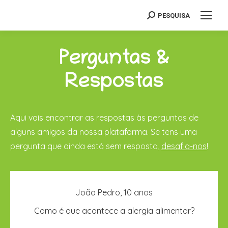
PESQUISA
Search:
Perguntas &
Respostas
Aqui vais encontrar as respostas às perguntas de
alguns amigos da nossa plataforma. Se tens uma
pergunta que ainda está sem resposta,
desafia-nos
!
A alergia alimentar resulta de uma resposta
João Pedro, 10 anos
errada do sistema imunitário, que nos defende
Como é que acontece a alergia alimentar?
das doenças. No caso da alergia, ele acha que os