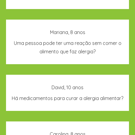
alimentos são perigosos e decide atacá-los.
Sim. É possível ter uma reação por inalação (por
Mariana, 8 anos
exemplo, com o vapor que sai da panela quando
Uma pessoa pode ter uma reação sem comer o
estamos a cozinhar) ou por contacto com a pele.
alimento que faz alergia?
No geral, não. Nos Estados Unidos da América
David, 10 anos
existe, há muito pouco tempo, um medicamento
Há medicamentos para curar a alergia alimentar?
para a alergia ao amendoim, mas é o único caso.
Não. A alergia alimentar é uma reação que
Carolina, 8 anos