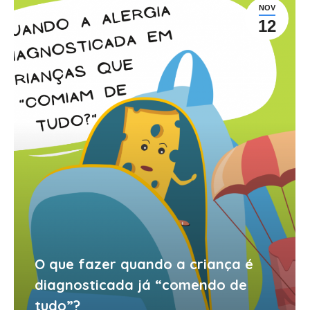
NOV
12
O que fazer quando a criança é
diagnosticada já “comendo de
tudo”?