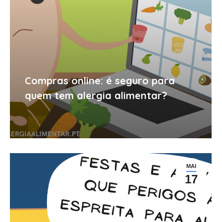
Compras online: é seguro para
quem tem alergia alimentar?
MAI
17