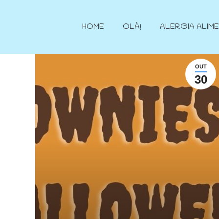
HOME
OLÁ!
ALERGIA ALIM
OUT
30