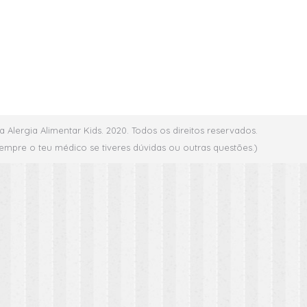
a Alergia Alimentar Kids. 2020. Todos os direitos reservados.
empre o teu médico se tiveres dúvidas ou outras questões.)