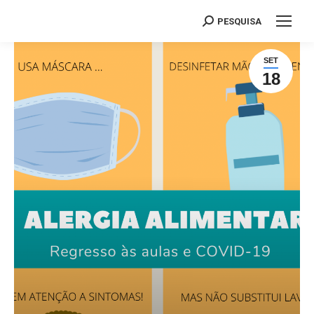
PESQUISA
Search:
SET
18