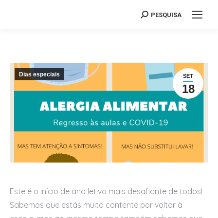
PESQUISA
Search:
Dias especiais
SET
18
Este é o início de ano letivo mais desafiante de todos!
Sabemos que estás muito contente por voltar à