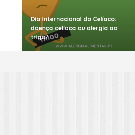
Dia Internacional do Celíaco:
doença celíaca ou alergia ao
trigo?