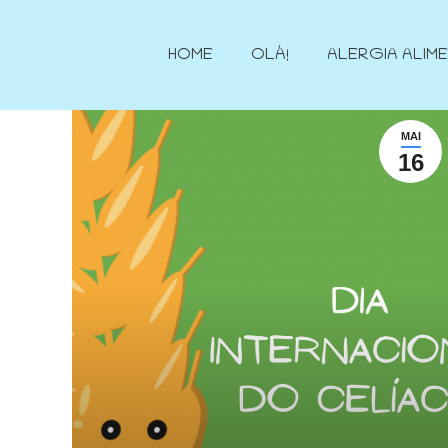
HOME
OLÁ!
ALERGIA ALIM
MAI
16