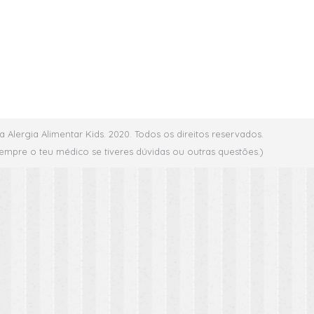
a Alergia Alimentar Kids. 2020. Todos os direitos reservados.
empre o teu médico se tiveres dúvidas ou outras questões.)